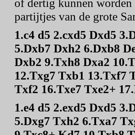
of dertig kunnen worden 
partijtjes van de grote S
1.c4 d5 2.cxd5 Dxd5 3
5.Dxb7 Dxh2 6.Dxb8 De
Dxb2 9.Txh8 Dxa2 10.
12.Txg7 Txb1 13.Txf7 
Txf2 16.Txe7 Txe2+ 17
1.e4 d5 2.exd5 Dxd5 3
5.Dxg7 Txh2 6.Txa7 Tx
9.Txc8+ Kd7 10.Txb8 T