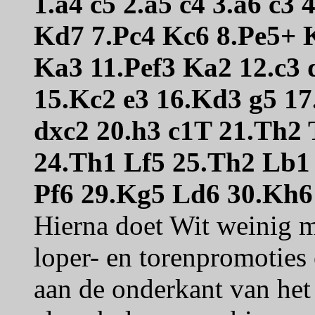
1.a4 c5 2.a5 c4 3.a6 c3
Kd7 7.Pc4 Kc6 8.Pe5+ 
Ka3 11.Pef3 Ka2 12.c3 
15.Kc2 e3 16.Kd3 g5 17
dxc2 20.h3 c1T 21.Th2
24.Th1 Lf5 25.Th2 Lb1 
Pf6 29.Kg5 Ld6 30.Kh6
Hierna doet Wit weinig me
loper- en torenpromoties 
aan de onderkant van het