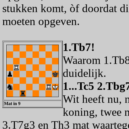
stukken komt, òf doordat d
moeten opgeven.
1.Tb7!
Waarom 1.Tb8 
duidelijk.
1...Tc5 2.Tbg
Wit heeft nu, 
Mat in 9
koning, twee 
3.T7g3 en Th3 mat waartege