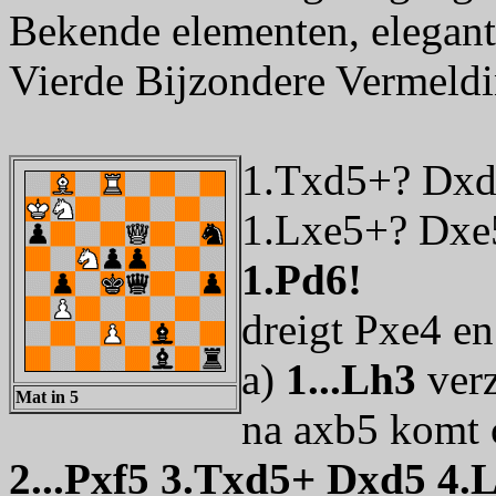
Bekende elementen, elegant
Vierde Bijzondere Vermeldi
1.Txd5+? Dxd
1.Lxe5+? Dxe
1.Pd6!
dreigt Pxe4 en
a)
1...Lh3
ver
Mat in 5
na axb5 komt 
2...Pxf5 3.Txd5+ Dxd5 4.