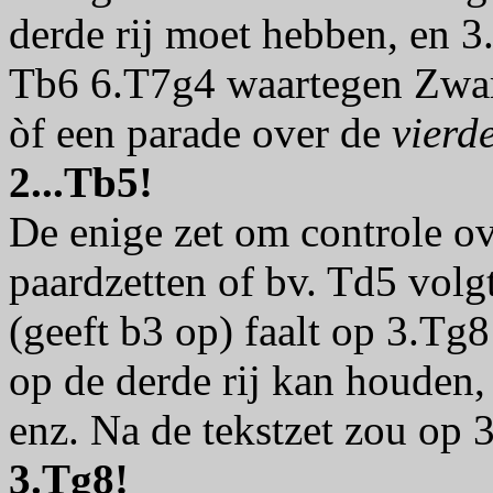
derde rij moet hebben, en
Tb6 6.T7g4 waartegen Zwar
òf een parade over de
vierd
2...Tb5!
De enige zet om controle ov
paardzetten of bv. Td5 volgt
(geeft b3 op) faalt op 3.Tg
op de derde rij kan houden,
enz. Na de tekstzet zou op
3.Tg8!