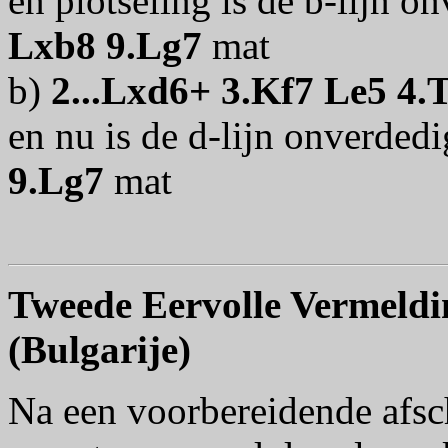
en plotseling is de b-lijn o
Lxb8 9.Lg7
mat
b)
2...Lxd6+ 3.Kf7 Le5 4.
en nu is de d-lijn onverded
9.Lg7
mat
Tweede Eervolle Vermeldi
(Bulgarije)
Na een voorbereidende afsc