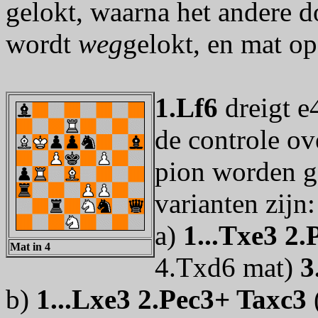
gelokt, waarna het andere d
wordt
weg
gelokt, en mat op
1.Lf6
dreigt e
de controle ov
pion worden g
varianten zijn:
a)
1...Txe3 2.
Mat in 4
4.Txd6 mat)
3
b)
1...Lxe3 2.Pec3+ Taxc3