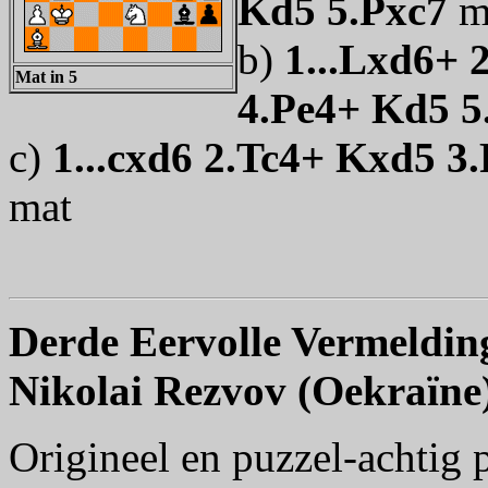
Kd5 5.Pxc7
m
b)
1...Lxd6+ 
Mat in 5
4.Pe4+ Kd5 5
c)
1...cxd6 2.Tc4+ Kxd5 3
mat
Derde Eervolle Vermeldin
Nikolai Rezvov (Oekraïne
Origineel en puzzel-achtig