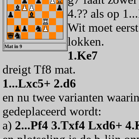
4.?? als op 1.
Wit moet eerst
lokken.
Mat in 9
1.Ke7
dreigt Tf8 mat.
1...Lxc5+ 2.d6
en nu twee varianten waarin
gedeplaceerd wordt:
a)
2...Pf4 3.Txf4 Lxd6+ 4.