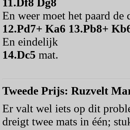
11.Df8 Dg8
En weer moet het paard de
12.Pd7+ Ka6 13.Pb8+ Kb
En eindelijk
14.Dc5
mat.
Tweede Prijs: Ruzvelt Mar
Er valt wel iets op dit prob
dreigt twee mats in één; st