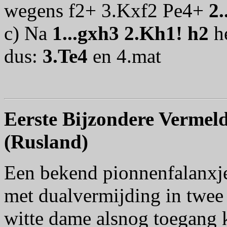
wegens f2+ 3.Kxf2 Pe4+
2.
c) Na
1...gxh3 2.Kh1! h2
he
dus:
3.Te4
en 4.mat
Eerste Bijzondere Vermel
(Rusland)
Een bekend pionnenfalanxje
met dualvermijding in twee
witte dame alsnog toegang k