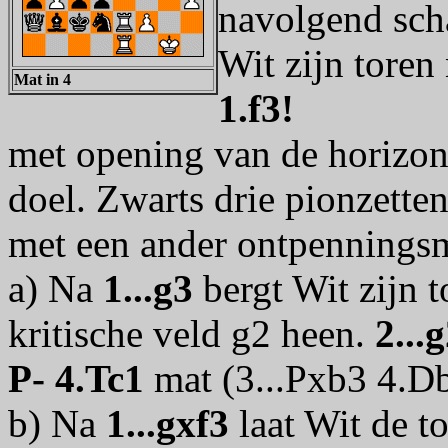
navolgend scha
Wit zijn toren
Mat in 4
1.f3!
met opening van de horizonta
doel. Zwarts drie pionzett
met een ander ontpenningsm
a) Na
1...g3
bergt Wit zijn 
kritische veld g2 heen.
2...
P- 4.Tc1
mat (3...Pxb3 4.D
b) Na
1...gxf3
laat Wit de t