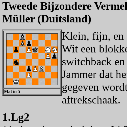
Tweede Bijzondere Vermel
Müller (Duitsland)
Klein, fijn, en
Wit een blokk
switchback en 
Jammer dat het
gegeven wordt
Mat in 5
aftrekschaak.
1.Lg2