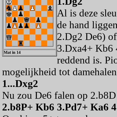
1.Dg2
Al is deze sleu
de hand ligge
2.Dg2 De6) of
3.Dxa4+ Kb6 
Mat in 14
reddend is. Pi
mogelijkheid tot damehale
1...Dxg2
Nu zou De6 falen op 2.b8D 
2.b8P+ Kb6 3.Pd7+ Ka6 4