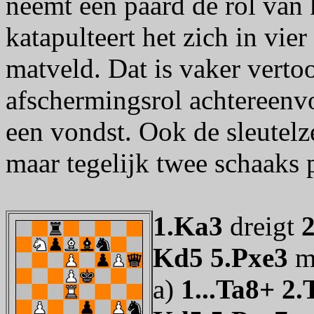
neemt een paard de rol van k
katapulteert het zich in vie
matveld. Dat is vaker vertoo
afschermingsrol achtereenvo
een vondst. Ook de sleutelze
maar tegelijk twee schaaks p
1.Ka3
dreigt
Kd5 5.Pxe3
m
a)
1...Ta8+ 2