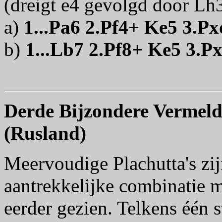
(dreigt e4 gevolgd door Lh3
a)
1...Pa6 2.Pf4+ Ke5 3.P
b)
1...Lb7 2.Pf8+ Ke5 3.P
Derde Bijzondere Vermeld
(Rusland)
Meervoudige Plachutta's zi
aantrekkelijke combinatie m
eerder gezien. Telkens één 